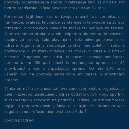
področju organiziranega športa in rekreacije tako za odrasle, kot
tudi za predšolske in šolo obvezne otroke v Goriški regiji.
Reference, ki jih imamo so od izvajanja raznih vrst aerobike, slim
fun vadbe, pilatesa, telovadbe za starejše in telovadbe za zdravo
hrbtenico, dvoranskega hokeja za moške ter odbojke za ženske,
športnih uric za otroke v vrtcih –»športna abeceda« do plavalnih
tečajev za otroke, šole plavanja in rekreativnega plavanja za
odrasle, organiziranja športnega varstva med poletnimi šolskimi
počitnicami in smučarskih tečajev za otroke in odrasle v zimskih
mesecih. Zagotovo smo edini, ki nudimo izposojo smučarske
opreme s kar 150 pari smuči in pripadajoče opreme ter 30
snowboardi z vsemo pripadajočo opremo. Od leta 2010 smo
uspešni tudi na področju servisiranja smučarske in snowboard
opreme.
Vsaka od naših aktivnosti zahteva samosvoj pristop, organizacijo
dela in izvedbo. Zasledujemo cilj še dodatno utrditi vlogo športnih
in rekreacijskih aktivnosti na področju Goriške, Severnoprimorske
regije in prepoznavnosti v Sloveniji in tujini. Kot strankam vam
zagotavljamo profesionalen pristop od A do Ž.
Športni pozdrav!